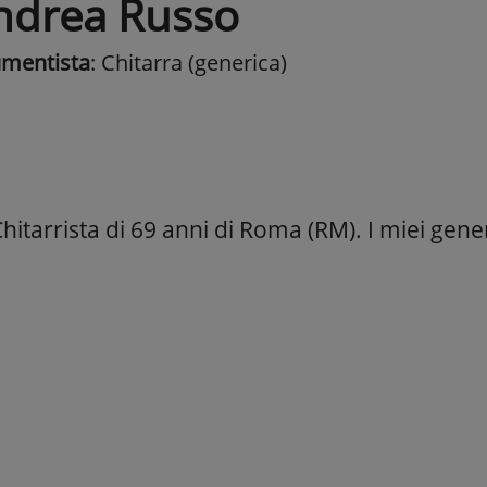
ndrea Russo
umentista
: Chitarra (generica)
itarrista di 69 anni di Roma (RM). I miei gener