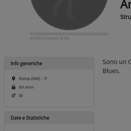
A
Str
profilo completo al 0%
Sono un Ch
Info generiche
Blues.
Roma (RM) - IT
69 anni
M
Date e
Statistiche