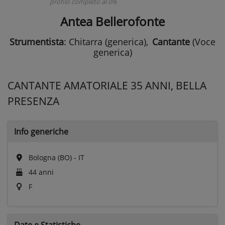
profilo completo al 0%
Antea Bellerofonte
Strumentista
: Chitarra (generica)
,
Cantante
(Voce
generica)
CANTANTE AMATORIALE 35 ANNI, BELLA
PRESENZA
Info generiche
Bologna (BO) - IT
44 anni
F
Date e
Statistiche