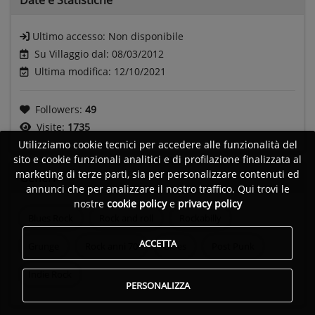
Ultimo accesso:
Non disponibile
Su Villaggio dal: 08/03/2012
Ultima modifica: 12/10/2021
Followers:
49
Visite:
1735
Utilizziamo cookie tecnici per accedere alle funzionalità del
sito e cookie funzionali analitici e di profilazione finalizzata al
marketing di terze parti, sia per personalizzare contenuti ed
Generi
annunci che per analizzare il nostro traffico. Qui trovi le
nostre
cookie policy
e
privacy policy
Blues Rock
Rock and roll
Rockabilly
ACCETTA
Grunge
Rock anni 70
Blues
Post Punk
Indie Rock
PERSONALIZZA