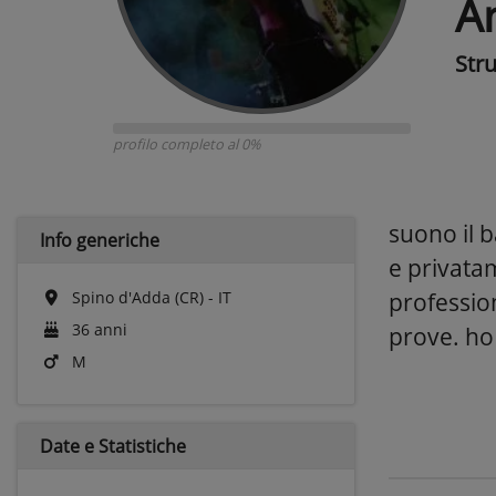
A
Str
profilo completo al 0%
suono il 
Info generiche
e privata
Spino d'Adda (CR) - IT
professio
36 anni
prove. ho 
M
Date e
Statistiche