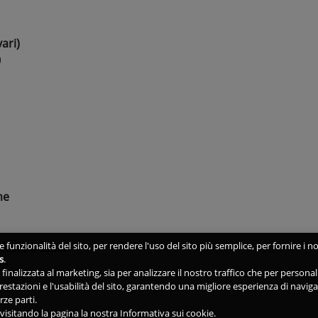
ari)
0
me
 funzionalità del sito, per rendere l'uso del sito più semplice, per fornire i no
 feste a tema
s
.
ve
ne finalizzata al marketing, sia per analizzare il nostro traffico che per person
 prestazioni e l'usabilità del sito, garantendo una migliore esperienza di navig
rze parti.
isitando la pagina la nostra Informativa sui cookie.