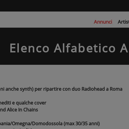
Annunci
Artis
Elenco Alfabetico 
uoni anche synth) per ripartire con duo Radiohead a Roma
inediti e qualche cover
and Alice In Chains
erbania/Omegna/Domodossola (max 30/35 anni)