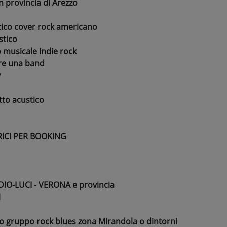
in provincia di Arezzo
stico cover rock americano
stico
o musicale Indie rock
are una band
y
tto acustico
ICI PER BOOKING
IO-LUCI - VERONA e provincia
l
 o gruppo rock blues zona MIrandola o dintorni