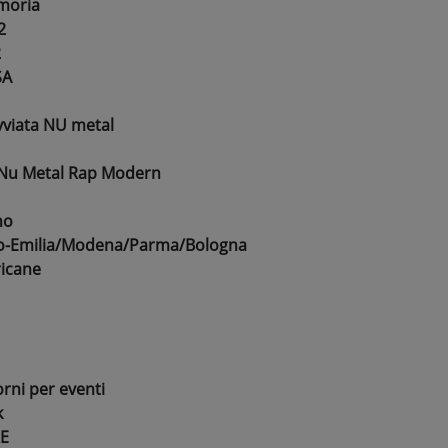
moria
2
2
SA
vviata NU metal
/Nu Metal Rap Modern
no
gio-Emilia/Modena/Parma/Bologna
ricane
rni per eventi
k
E