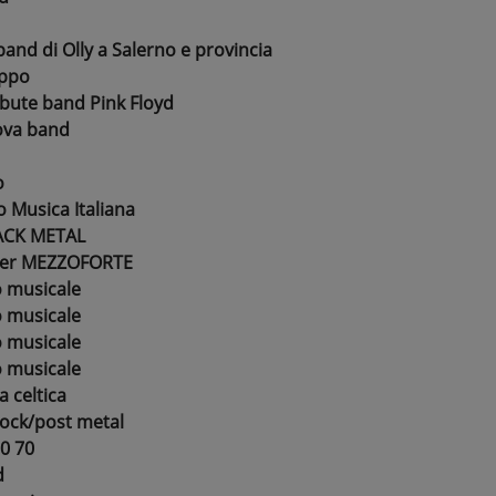
nd di Olly a Salerno e provincia
uppo
bute band Pink Floyd
ova band
o
 Musica Italiana
ACK METAL
over MEZZOFORTE
 musicale
 musicale
 musicale
 musicale
 celtica
ock/post metal
0 70
d