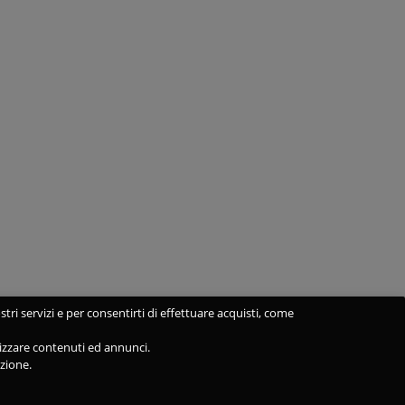
stri servizi e per consentirti di effettuare acquisti, come
alizzare contenuti ed annunci.
azione.