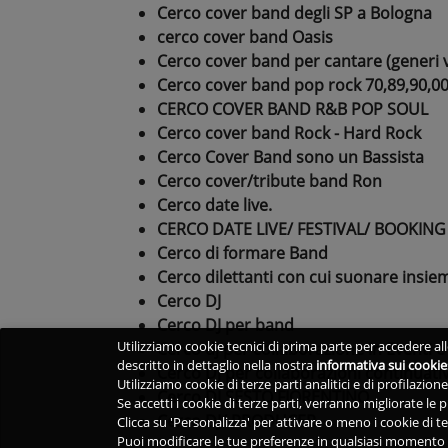
Cerco cover band degli SP a Bologna
cerco cover band Oasis
Cerco cover band per cantare (generi v
Cerco cover band pop rock 70,89,90,0
CERCO COVER BAND R&B POP SOUL
Cerco cover band Rock - Hard Rock
Cerco Cover Band sono un Bassista
Cerco cover/tribute band Ron
Cerco date live.
CERCO DATE LIVE/ FESTIVAL/ BOOKING
Cerco di formare Band
Cerco dilettanti con cui suonare insie
Cerco DJ
Cerco DJ per band
Utilizziamo cookie tecnici di prima parte per accedere alle
Cerco dj per collaborazione in Eventi e
descritto in dettaglio nella nostra
informativa sui cookie
Cerco Dj per collaborazioni continuati
Utilizziamo cookie di terze parti analitici e di profilazio
Cerco DJ SESTO FIORENTINO
Se accetti i cookie di terze parti, verranno migliorate le
Cerco DJ/ PRODUCER
Clicca su 'Personalizza' per attivare o meno i cookie di te
Puoi modificare le tue preferenze in qualsiasi momento v