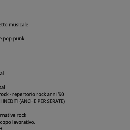
tto musicale
e pop-punk
al
tal
ck - repertorio rock anni ‘90
INEDITI (ANCHE PER SERATE)
rnative rock
copo lavorativo.
d