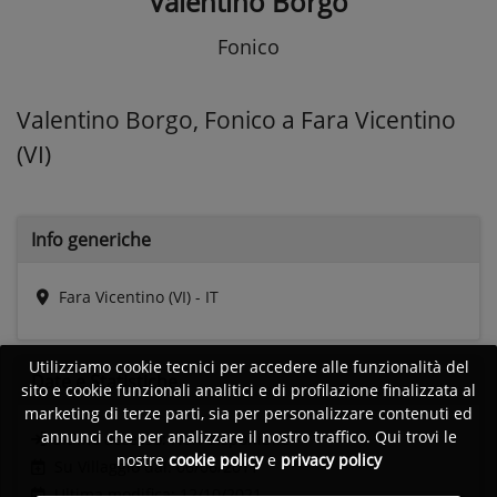
Valentino Borgo
Fonico
Valentino Borgo, Fonico a Fara Vicentino
(VI)
Info generiche
Fara Vicentino (VI) - IT
Utilizziamo cookie tecnici per accedere alle funzionalità del
Date e
Statistiche
sito e cookie funzionali analitici e di profilazione finalizzata al
marketing di terze parti, sia per personalizzare contenuti ed
annunci che per analizzare il nostro traffico. Qui trovi le
Ultimo accesso:
Non disponibile
nostre
cookie policy
e
privacy policy
Su Villaggio dal: 06/06/2011
Ultima modifica: 12/10/2021