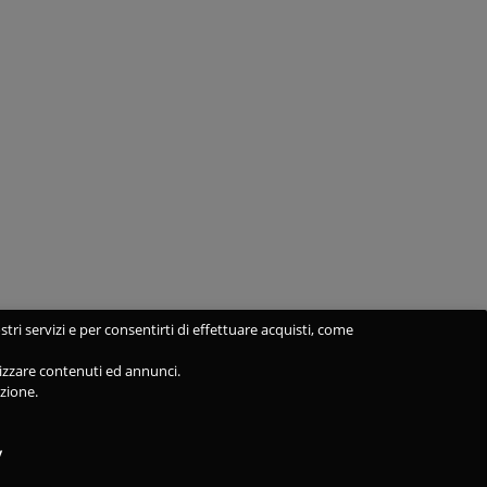
stri servizi e per consentirti di effettuare acquisti, come
alizzare contenuti ed annunci.
azione.
y