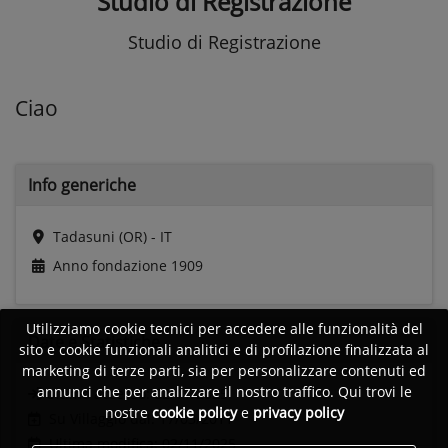
Studio di Registrazione
Studio di Registrazione
Ciao
Info generiche
Tadasuni (OR) - IT
Anno fondazione
1909
Utilizziamo cookie tecnici per accedere alle funzionalità del
Date e
Statistiche
sito e cookie funzionali analitici e di profilazione finalizzata al
marketing di terze parti, sia per personalizzare contenuti ed
annunci che per analizzare il nostro traffico. Qui trovi le
Ultimo accesso:
02/11/2025
nostre
cookie policy
e
privacy policy
Su Villaggio dal: 17/03/2011
Ultima modifica: 02/11/2025