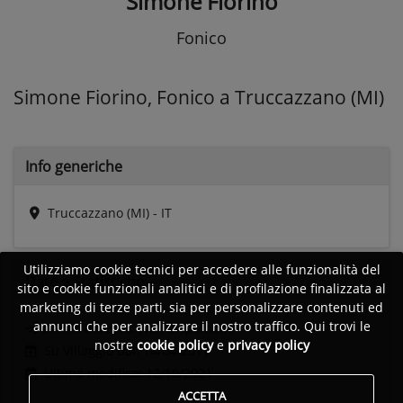
Simone Fiorino
Fonico
Simone Fiorino, Fonico a Truccazzano (MI)
Info generiche
Truccazzano (MI) - IT
Utilizziamo cookie tecnici per accedere alle funzionalità del
Date e
Statistiche
sito e cookie funzionali analitici e di profilazione finalizzata al
marketing di terze parti, sia per personalizzare contenuti ed
annunci che per analizzare il nostro traffico. Qui trovi le
Ultimo accesso:
Non disponibile
nostre
cookie policy
e
privacy policy
Su Villaggio dal: 14/04/2011
Ultima modifica: 12/10/2021
ACCETTA