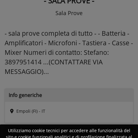
- SALA PROVE -
Sala Prove
- sala prove completa di tutto - - Batteria -
Amplificatori - Microfoni - Tastiera - Casse -
Mixer Numeri di contatto: Stefano:
3897951414 ...(CONTATTARE VIA
MESSAGGIO)...
Info generiche
Empoli (FI) - IT
Utilizziamo cookie tecnici per accedere alle funzionalità del
Date e
Statistiche
sito e cookie funzionali analitici e di profilazione finalizzata al