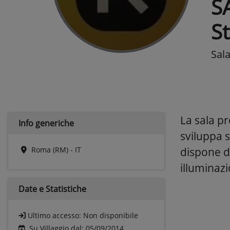
S
S
Sal
La sala pr
Info generiche
sviluppa 
Roma (RM) - IT
dispone di
illuminazio
Date e
Statistiche
Ultimo accesso:
Non disponibile
Su Villaggio dal: 05/09/2014