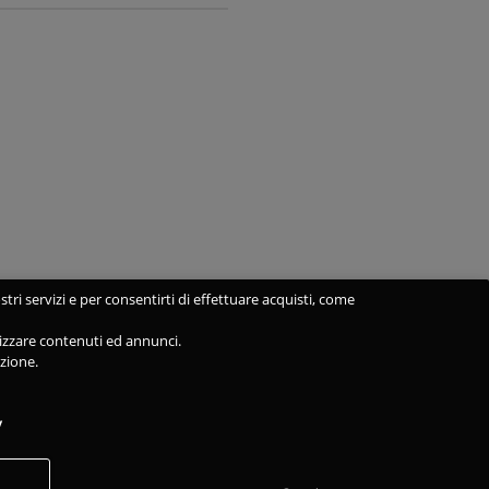
stri servizi e per consentirti di effettuare acquisti, come
alizzare contenuti ed annunci.
azione.
y