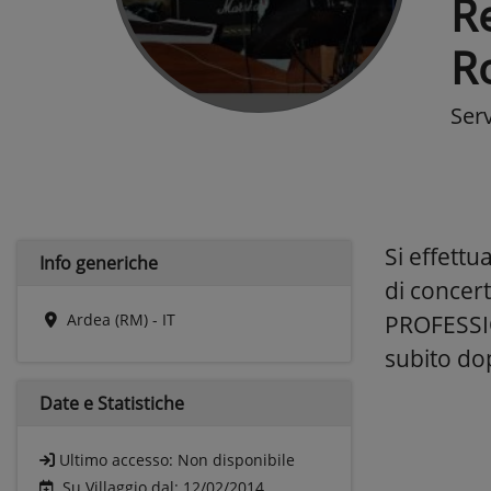
Re
R
Ser
Si effett
Info generiche
di concert
Ardea (RM) - IT
PROFESSIO
subito dop
Date e
Statistiche
Ultimo accesso:
Non disponibile
Su Villaggio dal: 12/02/2014