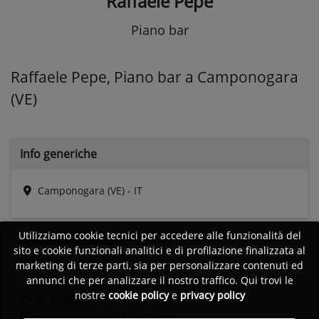
Raffaele Pepe
Piano bar
Raffaele Pepe, Piano bar a Camponogara
(VE)
Info generiche
Camponogara (VE) - IT
Utilizziamo cookie tecnici per accedere alle funzionalità del
Date e
Statistiche
sito e cookie funzionali analitici e di profilazione finalizzata al
marketing di terze parti, sia per personalizzare contenuti ed
annunci che per analizzare il nostro traffico. Qui trovi le
Ultimo accesso:
03/12/2024
nostre
cookie policy
e
privacy policy
Su Villaggio dal: 20/10/2015
Ultima modifica: 13/10/2021