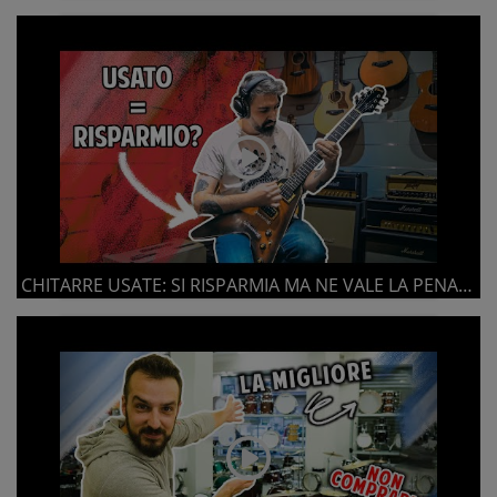
CHITARRE USATE: SI RISPARMIA MA NE VALE LA PENA? PROVO LE 3 MIGLIORI D