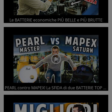
Le BATTERIE economiche PIÙ BELLE e PIÙ BRUTTE
PEARL contro MAPEX! La SFIDA di due BATTERIE TOP in NEGOZIO! | Play! M