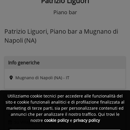
Patrizio Liguori
Piano bar
Patrizio Liguori, Piano bar a Mugnano di
Napoli (NA)
Info generiche
Mugnano di Napoli (NA) - IT
Utilizziamo cookie tecnici per accedere alle funzionalità del
Date e
Statistiche
sito e cookie funzionali analitici e di profilazione finalizzata al
marketing di terze parti, sia per personalizzare contenuti ed
annunci che per analizzare il nostro traffico. Qui trovi le
Ultimo accesso:
Non disponibile
nostre
cookie policy
e
privacy policy
Su Villaggio dal: 24/03/2013
Ultima modifica: 13/10/2021