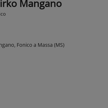
irko Mangano
ico
gano, Fonico a Massa (MS)