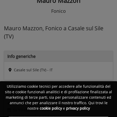
Mauro Mazzon
Fonico
Mauro Mazzon, Fonico a Casale sul Sile
(TV)
Info generiche
Casale sul Sile (TV) - IT
Utilizziamo cookie tecnici per accedere alle funzionalità del
Date e
Statistiche
sito e cookie funzionali analitici e di profilazione finalizzata al
marketing di terze parti, sia per personalizzare contenuti ed
annunci che per analizzare il nostro traffico. Qui trovi le
Ultimo accesso:
Non disponibile
nostre
cookie policy
e
privacy policy
Su Villaggio dal: 13/07/2011
Ultima modifica: 12/10/2021