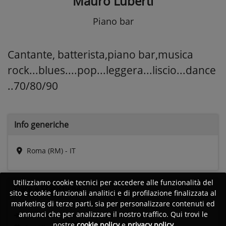
Mauro Luberti
Piano bar
Cantante, batterista,piano bar,musica
rock...blues....pop...leggera...liscio...dance
..70/80/90
Info generiche
Roma (RM) - IT
Utilizziamo cookie tecnici per accedere alle funzionalità del
Date e
Statistiche
sito e cookie funzionali analitici e di profilazione finalizzata al
marketing di terze parti, sia per personalizzare contenuti ed
annunci che per analizzare il nostro traffico. Qui trovi le
Ultimo accesso:
Non disponibile
nostre
cookie policy
e
privacy policy