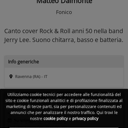
Matteo Dalmonte
Fonico
Canto cover Rock & Roll anni 50 nella band
Jerry Lee. Suono chitarra, basso e batteria.
Info generiche
Ravenna (RA) - IT
Utilizziamo cookie tecnici per accedere alle funzionalità del
Date e
Statistiche
sito e cookie funzionali analitici e di profilazione finalizzata al
marketing di terze parti, sia per personalizzare contenuti ed
annunci che per analizzare il nostro traffico. Qui trovi le
Ultimo accesso:
15/03/2026
nostre
cookie policy
e
privacy policy
Su Villaggio dal: 12/02/2012
Ultima modifica: 02/03/2022