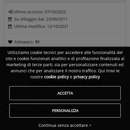
Ultimo accesso:
07/10/2025
Su Villaggio dal: 23/09/2011
Ultima modifica: 12/10/2021
Followers:
91
Visite:
743
Utilizziamo cookie tecnici per accedere alle funzionalità del
sito e cookie funzionali analitici e di profilazione finalizzata al
marketing di terze parti, sia per personalizzare contenuti ed
annunci che per analizzare il nostro traffico. Qui trovi le
nostre
cookie policy
e
privacy policy
Discipline insegnate
ACCETTA
Solfeggio
Strumento
: Sassofono Contralto
PERSONALIZZA
Continua senza accettare >