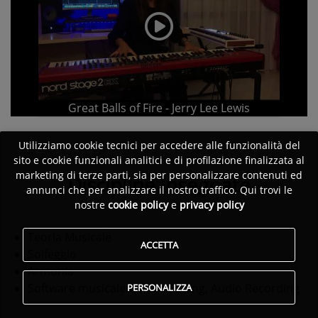
Great Balls of Fire - Jerry Lee Lewis
Utilizziamo cookie tecnici per accedere alle funzionalità del
sito e cookie funzionali analitici e di profilazione finalizzata al
marketing di terze parti, sia per personalizzare contenuti ed
Discipline insegnate
annunci che per analizzare il nostro traffico. Qui trovi le
nostre
cookie policy
e
privacy policy
Teoria Musicale
ACCETTA
Solfeggio
Armonia
Software musicale
: Audio Editing, Audio Recording
PERSONALIZZA