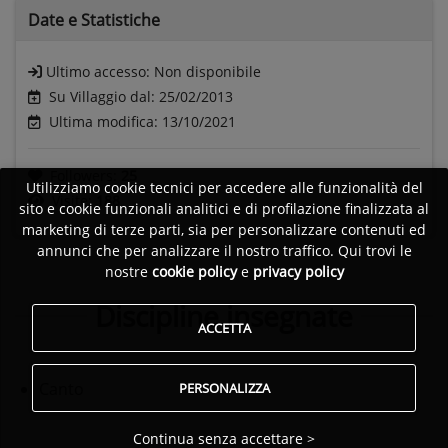
Date e
Statistiche
Ultimo accesso:
Non disponibile
Su Villaggio dal: 25/02/2013
Ultima modifica: 13/10/2021
Followers:
25
Utilizziamo cookie tecnici per accedere alle funzionalità del
Visite:
188
sito e cookie funzionali analitici e di profilazione finalizzata al
marketing di terze parti, sia per personalizzare contenuti ed
annunci che per analizzare il nostro traffico. Qui trovi le
nostre
cookie policy
e
privacy policy
Discipline insegnate
ACCETTA
Canto
PERSONALIZZA
Continua senza accettare >