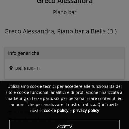
Greco Alessandra
Piano bar
Greco Alessandra, Piano bar a Biella (BI)
Info generiche
Biella (BI) - IT
Utilizziamo cookie tecnici per accedere alle funzionalità del
Date e
Statistiche
sito e cookie funzionali analitici e di profilazione finalizzata al
marketing di terze parti, sia per personalizzare contenuti ed
annunci che per analizzare il nostro traffico. Qui trovi le
Ultimo accesso:
Non disponibile
nostre
cookie policy
e
privacy policy
Su Villaggio dal: 02/11/2013
Ultima modifica: 13/10/2021
ACCETTA