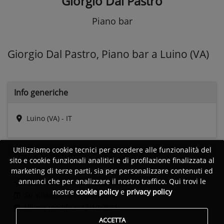
Giorgio Dal Pastro
Piano bar
Giorgio Dal Pastro, Piano bar a Luino (VA)
Info generiche
Luino (VA) - IT
Utilizziamo cookie tecnici per accedere alle funzionalità del
Date e
Statistiche
sito e cookie funzionali analitici e di profilazione finalizzata al
marketing di terze parti, sia per personalizzare contenuti ed
annunci che per analizzare il nostro traffico. Qui trovi le
Ultimo accesso:
Non disponibile
nostre
cookie policy
e
privacy policy
Su Villaggio dal: 16/01/2012
Ultima modifica: 12/10/2021
ACCETTA