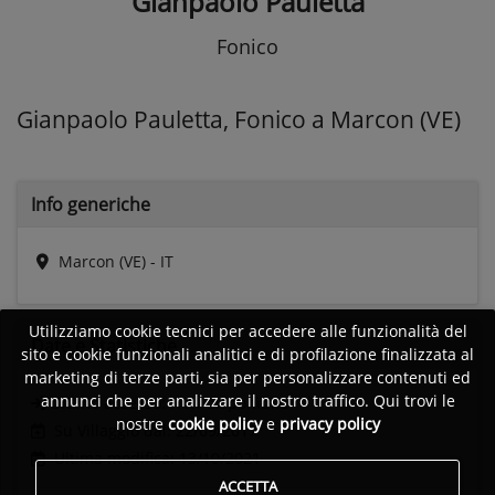
Gianpaolo Pauletta
Fonico
Gianpaolo Pauletta, Fonico a Marcon (VE)
Info generiche
Marcon (VE) - IT
Utilizziamo cookie tecnici per accedere alle funzionalità del
Date e
Statistiche
sito e cookie funzionali analitici e di profilazione finalizzata al
marketing di terze parti, sia per personalizzare contenuti ed
annunci che per analizzare il nostro traffico. Qui trovi le
Ultimo accesso:
Non disponibile
nostre
cookie policy
e
privacy policy
Su Villaggio dal: 22/09/2017
Ultima modifica: 13/10/2021
ACCETTA