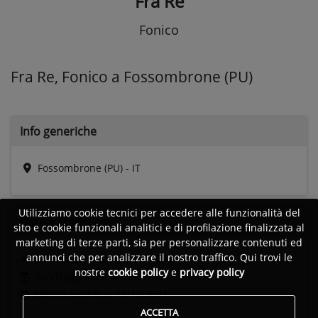
Fra Re
Fonico
Fra Re, Fonico a Fossombrone (PU)
Info generiche
Fossombrone (PU) - IT
Utilizziamo cookie tecnici per accedere alle funzionalità del
Date e
Statistiche
sito e cookie funzionali analitici e di profilazione finalizzata al
marketing di terze parti, sia per personalizzare contenuti ed
annunci che per analizzare il nostro traffico. Qui trovi le
Ultimo accesso:
Non disponibile
nostre
cookie policy
e
privacy policy
Su Villaggio dal: 27/08/2016
Ultima modifica: 13/10/2021
ACCETTA