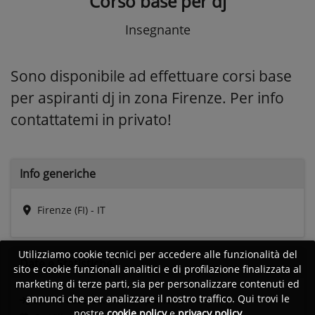
Corso base per dj
Insegnante
Sono disponibile ad effettuare corsi base
per aspiranti dj in zona Firenze. Per info
contattatemi in privato!
Info generiche
Firenze (FI) - IT
Utilizziamo cookie tecnici per accedere alle funzionalità del
Date e
Statistiche
sito e cookie funzionali analitici e di profilazione finalizzata al
marketing di terze parti, sia per personalizzare contenuti ed
annunci che per analizzare il nostro traffico. Qui trovi le
Ultimo accesso:
Non disponibile
nostre
cookie policy
e
privacy policy