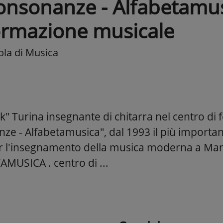
onsonanze - Alfabetamusi
ormazione musicale
ola di Musica
ck" Turina insegnante di chitarra nel centro d
ze - Alfabetamusica", dal 1993 il più important
er l'insegnamento della musica moderna a 
AMUSICA . centro di ...