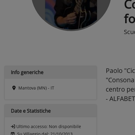
C
f
Scu
Paolo "Ci
Info generiche
"Consonan
Mantova (MN) - IT
centro p
- ALFABET
Date e
Statistiche
Ultimo accesso:
Non disponibile
Su Villaggio dal: 21/10/2013