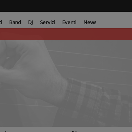
ti
Band
DJ
Servizi
Eventi
News