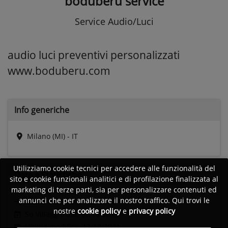
boduberu service
Service Audio/Luci
audio luci preventivi personalizzati
www.boduberu.com
Info generiche
Milano (MI) - IT
Utilizziamo cookie tecnici per accedere alle funzionalità del
Date e
Statistiche
sito e cookie funzionali analitici e di profilazione finalizzata al
marketing di terze parti, sia per personalizzare contenuti ed
annunci che per analizzare il nostro traffico. Qui trovi le
Ultimo accesso:
14/03/2026
nostre
cookie policy
e
privacy policy
Su Villaggio dal: 11/10/2011
Ultima modifica: 12/10/2021