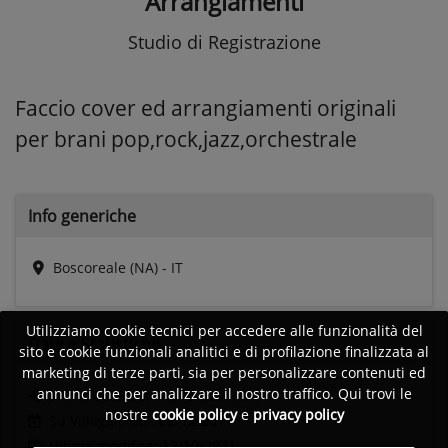
Arrangiamenti
Studio di Registrazione
Faccio cover ed arrangiamenti originali
per brani pop,rock,jazz,orchestrale
Info generiche
Boscoreale (NA) - IT
Utilizziamo cookie tecnici per accedere alle funzionalità del
Date e
Statistiche
sito e cookie funzionali analitici e di profilazione finalizzata al
marketing di terze parti, sia per personalizzare contenuti ed
annunci che per analizzare il nostro traffico. Qui trovi le
Ultimo accesso:
Non disponibile
nostre
cookie policy
e
privacy policy
Su Villaggio dal: 02/12/2011
Ultima modifica: 12/10/2021