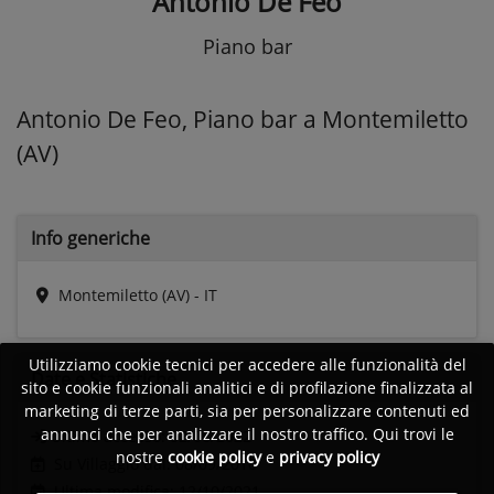
Antonio De Feo
Piano bar
Antonio De Feo, Piano bar a Montemiletto
(AV)
Info generiche
Montemiletto (AV) - IT
Utilizziamo cookie tecnici per accedere alle funzionalità del
Date e
Statistiche
sito e cookie funzionali analitici e di profilazione finalizzata al
marketing di terze parti, sia per personalizzare contenuti ed
annunci che per analizzare il nostro traffico. Qui trovi le
Ultimo accesso:
02/06/2022
nostre
cookie policy
e
privacy policy
Su Villaggio dal: 08/09/2010
Ultima modifica: 12/10/2021