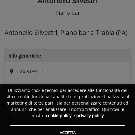
Antonello Silvestri
Piano bar
Antonello Silvestri, Piano bar a Trabia (PA)
Info generiche
Trabia (PA) - IT
Utilizziamo cookie tecnici per accedere alle funzionalità del
Date e
Statistiche
sito e cookie funzionali analitici e di profilazione finalizzata al
marketing di terze parti, sia per personalizzare contenuti ed
annunci che per analizzare il nostro traffico. Qui trovi le
Ultimo accesso:
Non disponibile
nostre
cookie policy
e
privacy policy
Su Villaggio dal: 03/11/2014
Ultima modifica: 13/10/2021
ACCETTA