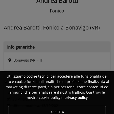
Andrea Barotti
Fonico
Andrea Barotti, Fonico a Bonavigo (VR)
Info generiche
Bonavigo (VR) - IT
Utilizziamo cookie tecnici per accedere alle funzionalità del
Date e
Statistiche
sito e cookie funzionali analitici e di profilazione finalizzata al
marketing di terze parti, sia per personalizzare contenuti ed
annunci che per analizzare il nostro traffico. Qui trovi le
Ultimo accesso:
07/04/2022
nostre
cookie policy
e
privacy policy
Su Villaggio dal: 08/08/2012
Ultima modifica: 13/10/2021
ACCETTA