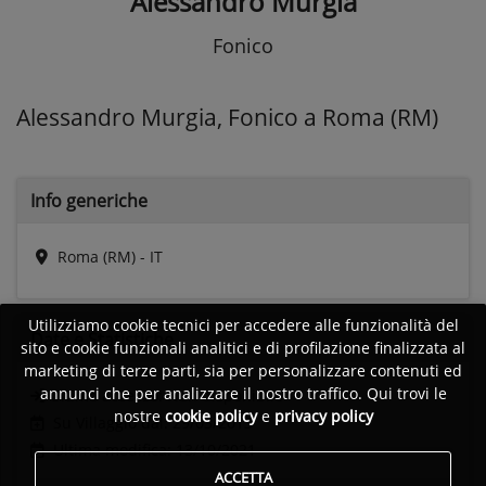
Alessandro Murgia
Fonico
Alessandro Murgia, Fonico a Roma (RM)
Info generiche
Roma (RM) - IT
Utilizziamo cookie tecnici per accedere alle funzionalità del
Date e
Statistiche
sito e cookie funzionali analitici e di profilazione finalizzata al
marketing di terze parti, sia per personalizzare contenuti ed
annunci che per analizzare il nostro traffico. Qui trovi le
Ultimo accesso:
Non disponibile
nostre
cookie policy
e
privacy policy
Su Villaggio dal: 29/03/2013
Ultima modifica: 13/10/2021
ACCETTA