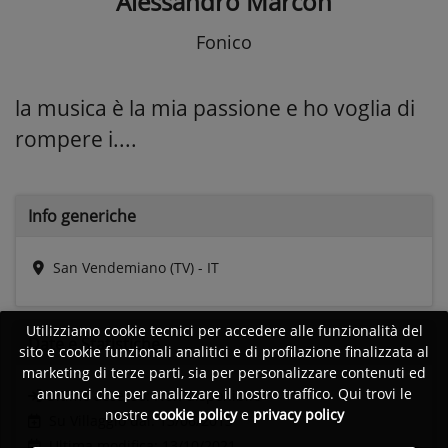
Alessandro Marcon
Fonico
la musica è la mia passione e ho voglia di
rompere i....
Info generiche
San Vendemiano (TV) - IT
Utilizziamo cookie tecnici per accedere alle funzionalità del
Date e
Statistiche
sito e cookie funzionali analitici e di profilazione finalizzata al
marketing di terze parti, sia per personalizzare contenuti ed
annunci che per analizzare il nostro traffico. Qui trovi le
Ultimo accesso:
Non disponibile
nostre
cookie policy
e
privacy policy
Su Villaggio dal: 13/06/2013
Ultima modifica: 13/10/2021