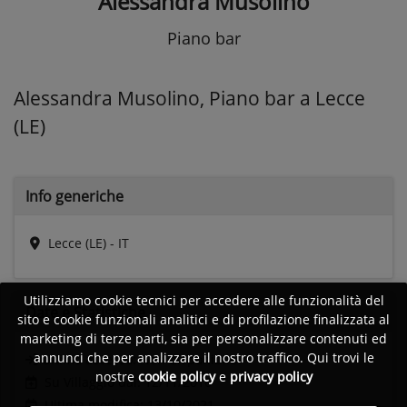
Alessandra Musolino
Piano bar
Alessandra Musolino, Piano bar a Lecce
(LE)
Info generiche
Lecce (LE) - IT
Utilizziamo cookie tecnici per accedere alle funzionalità del
Date e
Statistiche
sito e cookie funzionali analitici e di profilazione finalizzata al
marketing di terze parti, sia per personalizzare contenuti ed
annunci che per analizzare il nostro traffico. Qui trovi le
Ultimo accesso:
Non disponibile
nostre
cookie policy
e
privacy policy
Su Villaggio dal: 12/11/2016
Ultima modifica: 13/10/2021