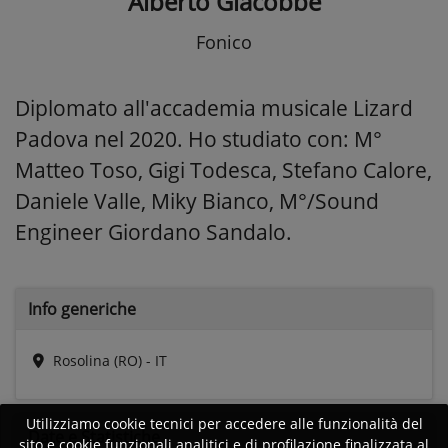
Alberto Giacobbe
Fonico
Diplomato all'accademia musicale Lizard
Padova nel 2020. Ho studiato con: M°
Matteo Toso, Gigi Todesca, Stefano Calore,
Daniele Valle, Miky Bianco, M°/Sound
Engineer Giordano Sandalo.
Info generiche
Rosolina (RO) - IT
Utilizziamo cookie tecnici per accedere alle funzionalità del
Date e
Statistiche
sito e cookie funzionali analitici e di profilazione finalizzata al