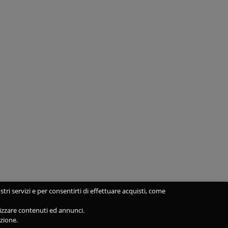
stri servizi e per consentirti di effettuare acquisti, come
alizzare contenuti ed annunci.
azione.