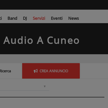
ti
Band
DJ
Servizi
Eventi
News
e Audio
A Cuneo
Ricerca
CREA
ANNUNCIO