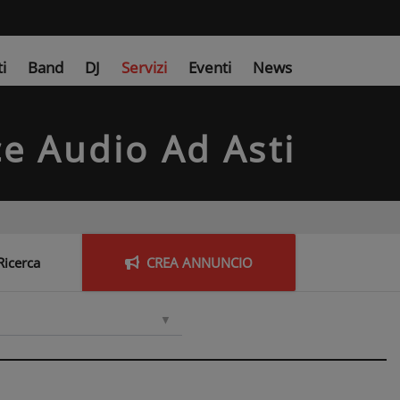
ti
Band
DJ
Servizi
Eventi
News
ce Audio
Ad Asti
Ricerca
CREA
ANNUNCIO