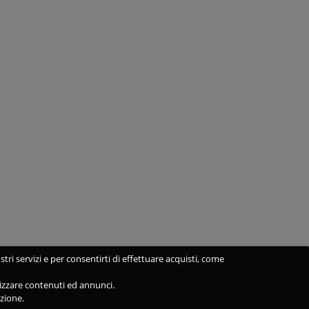
stri servizi e per consentirti di effettuare acquisti, come
alizzare contenuti ed annunci.
azione.