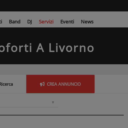
ti
Band
DJ
Servizi
Eventi
News
oforti
A Livorno
Ricerca
CREA
ANNUNCIO