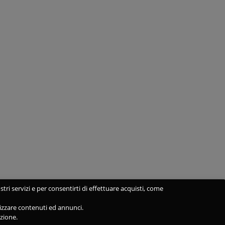
stri servizi e per consentirti di effettuare acquisti, come
alizzare contenuti ed annunci.
azione.