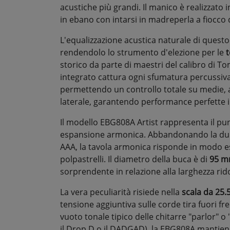
acustiche più grandi. Il manico è realizzato
in ebano con intarsi in madreperla a fiocco
L'equalizzazione acustica naturale di ques
rendendolo lo strumento d'elezione per le
t
storico da parte di maestri del calibro di 
integrato cattura ogni sfumatura percussiv
permettendo un controllo totale su medie, 
laterale, garantendo performance perfette i
Il modello EBG808A Artist rappresenta il pu
espansione armonica. Abbandonando la durez
AAA, la tavola armonica risponde in modo e
polpastrelli. Il diametro della buca è di
95 m
sorprendente in relazione alla larghezza rid
La vera peculiarità risiede nella
scala da 25.5
tensione aggiuntiva sulle corde tira fuori f
vuoto tonale tipico delle chitarre "parlor"
il Drop D o il DADGAD), la EBG808A mantiene