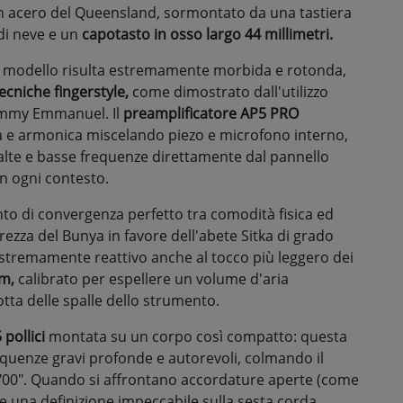
 in acero del Queensland, sormontato da una tastiera
 di neve e un
capotasto in osso largo 44 millimetri.
to modello risulta estremamente morbida e rotonda,
ecniche fingerstyle,
come dimostrato dall'utilizzo
Tommy Emmanuel. Il
preamplificatore AP5 PRO
a e armonica miscelando piezo e microfono interno,
alte e basse frequenze direttamente dal pannello
n ogni contesto.
nto di convergenza perfetto tra comodità fisica ed
za del Bunya in favore dell'abete Sitka di grado
stremamente reattivo anche al tocco più leggero dei
m,
calibrato per espellere un volume d'aria
otta delle spalle dello strumento.
 pollici
montata su un corpo così compatto: questa
requenze gravi profonde e autorevoli, colmando il
 o "00". Quando si affrontano accordature aperte (come
 una definizione impeccabile sulla sesta corda,