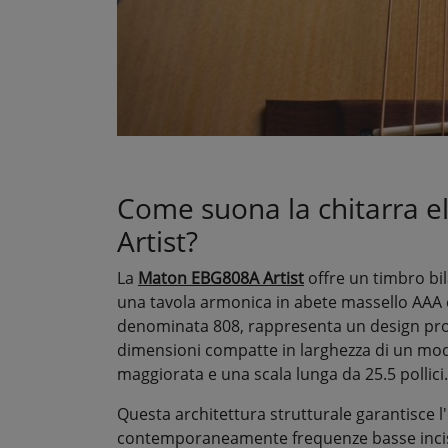
Come suona la chitarra 
Artist?
La
Maton EBG808A Artist
offre un timbro bil
una tavola armonica in abete massello AAA e
denominata 808, rappresenta un design prop
dimensioni compatte in larghezza di un mo
maggiorata e una scala lunga da 25.5 pollici
Questa architettura strutturale garantisce
contemporaneamente frequenze basse incisi