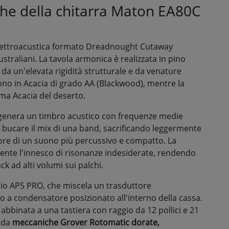
iche della chitarra Maton EA80C
lettroacustica formato Dreadnought Cutaway
straliani. La tavola armonica è realizzata in pino
da un'elevata rigidità strutturale e da venature
ono in Acacia di grado AA (Blackwood), mentre la
sima Acacia del deserto.
 genera un timbro acustico con frequenze medie
er bucare il mix di una band, sacrificando leggermente
vore di un suono più percussivo e compatto. La
mente l'innesco di risonanze indesiderate, rendendo
k ad alti volumi sui palchi.
ario AP5 PRO, che miscela un trasduttore
no a condensatore posizionato all'interno della cassa.
 abbinata a una tastiera con raggio da 12 pollici e 21
o da
meccaniche Grover Rotomatic dorate,