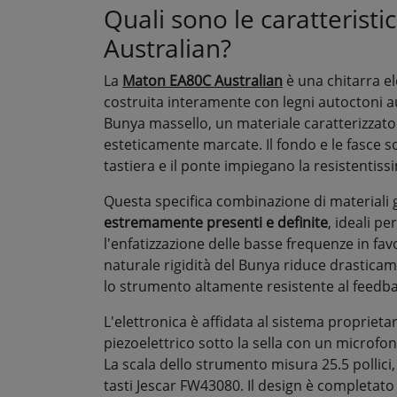
Quali sono le caratterist
Australian?
La
Maton EA80C Australian
è una chitarra e
costruita interamente con legni autoctoni au
Bunya massello, un materiale caratterizzato 
esteticamente marcate. Il fondo e le fasce s
tastiera e il ponte impiegano la resistentis
Questa specifica combinazione di materiali
estremamente presenti e definite
, ideali p
l'enfatizzazione delle basse frequenze in fa
naturale rigidità del Bunya riduce drastica
lo strumento altamente resistente al feedbac
L'elettronica è affidata al sistema propriet
piezoelettrico sotto la sella con un microfo
La scala dello strumento misura 25.5 pollici,
tasti Jescar FW43080. Il design è completat