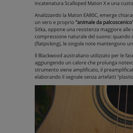
incatenatura Scalloped Maton X e una custod
Analizzando la Maton EA80C, emerge chiarame
un vero e proprio
"animale da palcoscenico"
Sitka, oppone una resistenza maggiore alle v
compressione naturale del suono: quando colp
(flatpicking), le singole note mantengono u
Il Blackwood australiano utilizzato per le fasc
aggiungendo un calore che prolunga notevo
strumento viene amplificato, il preamplifica
elaborando il segnale senza artefatti "plasti