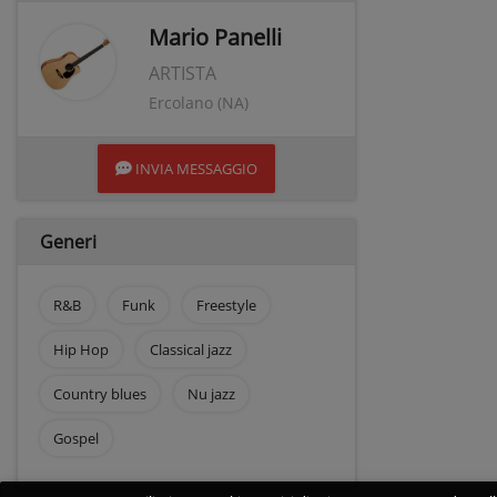
Mario Panelli
ARTISTA
Ercolano (NA)
INVIA MESSAGGIO
Generi
R&B
Funk
Freestyle
Hip Hop
Classical jazz
Country blues
Nu jazz
Gospel