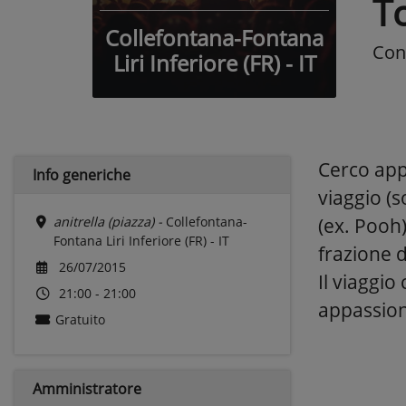
T
Collefontana-Fontana
Con
Liri Inferiore (FR) - IT
Cerco app
Info generiche
viaggio (s
anitrella (piazza) -
Collefontana-
(ex. Pooh
Fontana Liri Inferiore (FR) - IT
frazione d
26/07/2015
Il viaggio
21:00 - 21:00
appassion
Gratuito
Amministratore