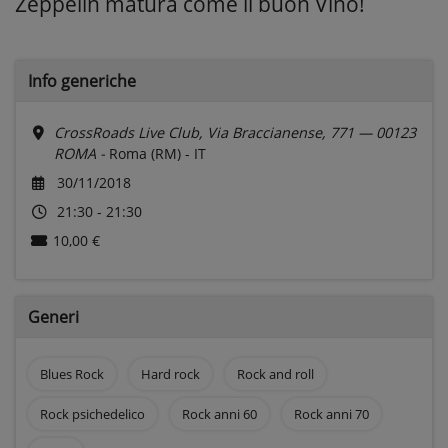
Zeppelin matura come il buon Vino!
Info generiche
CrossRoads Live Club, Via Braccianense, 771 — 00123
ROMA -
Roma (RM) - IT
30/11/2018
21:30 - 21:30
10,00 €
Generi
Blues Rock
Hard rock
Rock and roll
Rock psichedelico
Rock anni 60
Rock anni 70