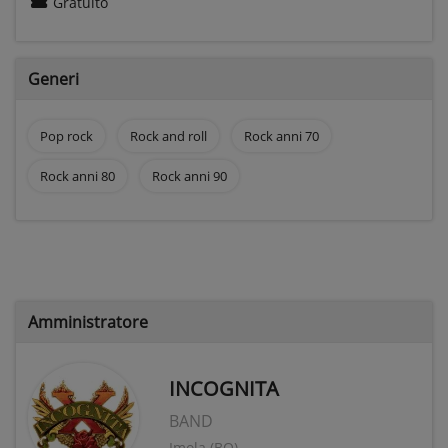
Gratuito
Generi
Pop rock
Rock and roll
Rock anni 70
Rock anni 80
Rock anni 90
Amministratore
INCOGNITA
BAND
Imola (BO)