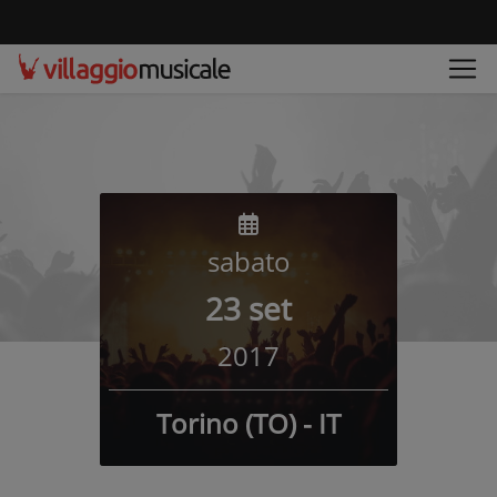
sabato
23 set
2017
Torino (TO) - IT