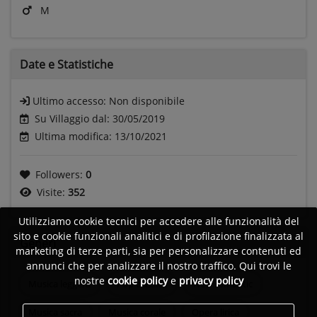
M
Date e
Statistiche
Ultimo accesso:
Non disponibile
Su Villaggio dal: 30/05/2019
Ultima modifica: 13/10/2021
Followers:
0
Visite:
352
Utilizziamo cookie tecnici per accedere alle funzionalità del
sito e cookie funzionali analitici e di profilazione finalizzata al
Generi
marketing di terze parti, sia per personalizzare contenuti ed
annunci che per analizzare il nostro traffico. Qui trovi le
nostre
cookie policy
e
privacy policy
Musica leggera
Pop classica
New romantic
Musica sacra
Musica corale
Opera lirica