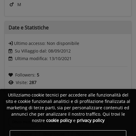
M
Date e
Statistiche
Ultimo accesso:
Non disponibile
Su Villaggio dal: 08/09/2012
Ultima modifica: 13/10/2021
Followers:
5
Visite:
287
Utilizziamo cookie tecnici per accedere alle funzionalità del
sito e cookie funzionali analitici e di profilazione finalizzata al
Generi
marketing di terze parti, sia per personalizzare contenuti ed
annunci che per analizzare il nostro traffico. Qui trovi le
nostre
cookie policy
e
privacy policy
Disco music
House music
Electro house
Acid house
Deep house
Techno