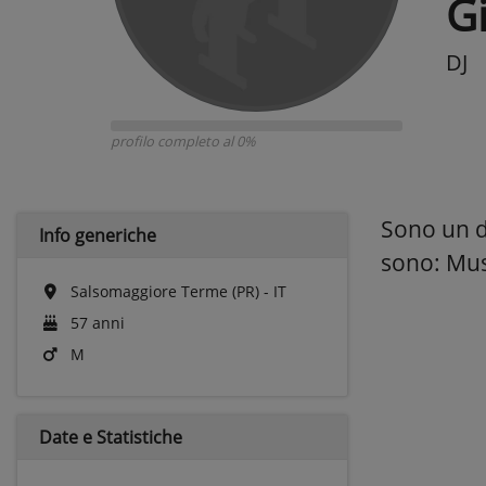
G
DJ
profilo completo al 0%
Sono un dj
Info generiche
sono: Mus
Salsomaggiore Terme (PR) - IT
57 anni
M
Date e
Statistiche