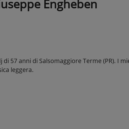
iuseppe Engheben
 di 57 anni di Salsomaggiore Terme (PR). I mie
ica leggera.