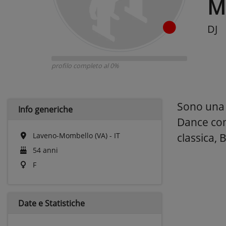
M
DJ
profilo completo al 0%
Sono una d
Info generiche
Dance com
Laveno-Mombello (VA) - IT
classica,
54 anni
F
Date e
Statistiche