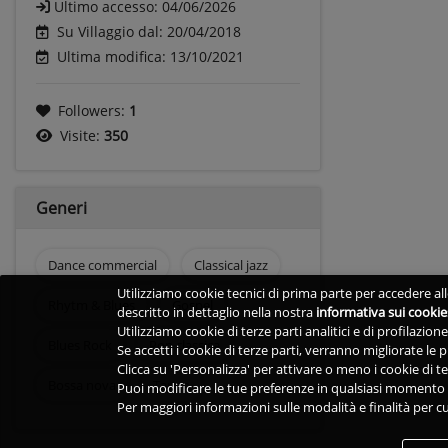
Ultimo accesso:
04/06/2026
Su Villaggio dal: 20/04/2018
Ultima modifica: 13/10/2021
Followers:
1
Visite:
350
Generi
Dance commercial
Classical jazz
Utilizziamo cookie tecnici di prima parte per accedere alle
Rhytm & Blues
Gospel
descritto in dettaglio nella nostra
informativa sui cookie
Utilizziamo cookie di terze parti analitici e di profilazio
Blues Rock
Pop classica
Se accetti i cookie di terze parti, verranno migliorate le
Clicca su 'Personalizza' per attivare o meno i cookie di te
Bossa nova
Tango
Puoi modificare le tue preferenze in qualsiasi momento v
Per maggiori informazioni sulle modalità e finalità per cu