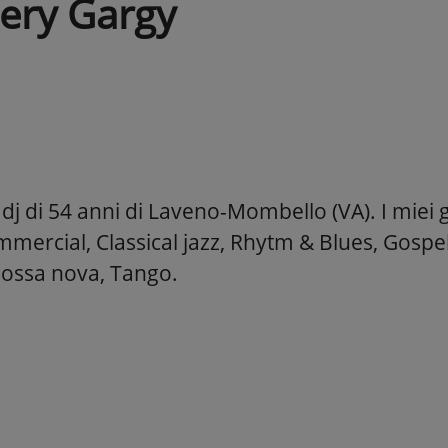
ery Gargy
j di 54 anni di Laveno-Mombello (VA). I miei g
mercial, Classical jazz, Rhytm & Blues, Gospel
 Bossa nova, Tango.