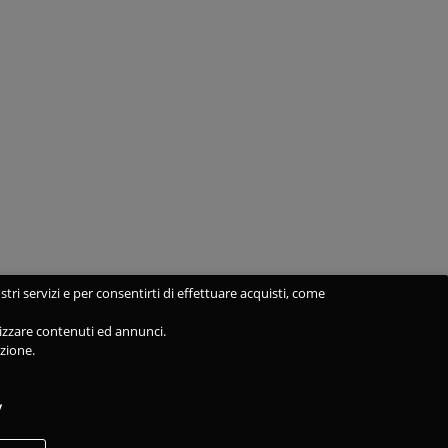
stri servizi e per consentirti di effettuare acquisti, come
alizzare contenuti ed annunci.
azione.
y