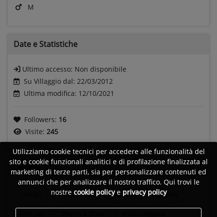
M
Date e
Statistiche
Ultimo accesso:
Non disponibile
Su Villaggio dal: 22/03/2012
Ultima modifica: 12/10/2021
Followers:
16
Visite:
245
Utilizziamo cookie tecnici per accedere alle funzionalità del
sito e cookie funzionali analitici e di profilazione finalizzata al
Generi
marketing di terze parti, sia per personalizzare contenuti ed
annunci che per analizzare il nostro traffico. Qui trovi le
nostre
cookie policy
e
privacy policy
Lounge
Deep house
Acid jazz
Jazz funk
Free jazz
Rhytm & Blues
Musica leggera