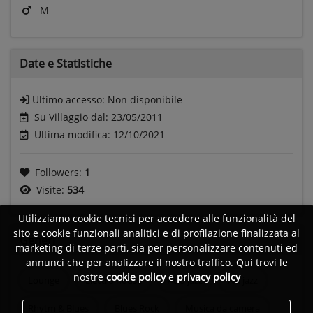
M
Date e
Statistiche
Ultimo accesso:
Non disponibile
Su Villaggio dal: 23/05/2011
Ultima modifica: 12/10/2021
Followers:
1
Visite:
534
Utilizziamo cookie tecnici per accedere alle funzionalità del
sito e cookie funzionali analitici e di profilazione finalizzata al
Generi
marketing di terze parti, sia per personalizzare contenuti ed
annunci che per analizzare il nostro traffico. Qui trovi le
nostre
cookie policy
e
privacy policy
Lounge
Electro house
Acid jazz
Nu jazz
Rhytm & Blues
Blues Rock
Musica da camera